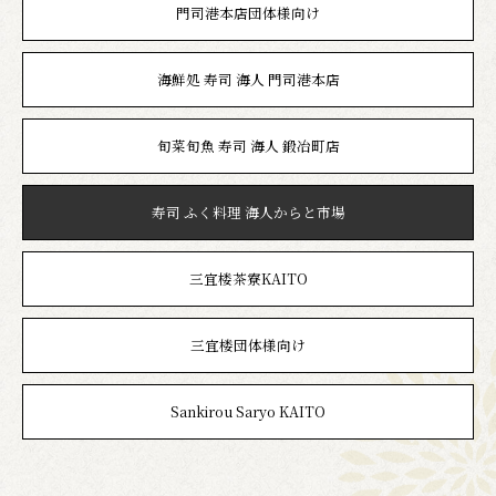
門司港本店団体様向け
海鮮処 寿司 海人 門司港本店
旬菜旬魚 寿司 海人 鍛冶町店
寿司 ふく料理 海人からと市場
三宜楼茶寮KAITO
三宜楼団体様向け
Sankirou Saryo KAITO