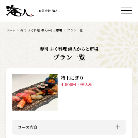
- 有限会社 海人 -
ホーム
>
寿司 ふく料理 海人からと市場
>
プラン一覧
寿司 ふく料理 海人からと市場
プラン一覧
特上にぎり
4,800円（税込み）
コース内容