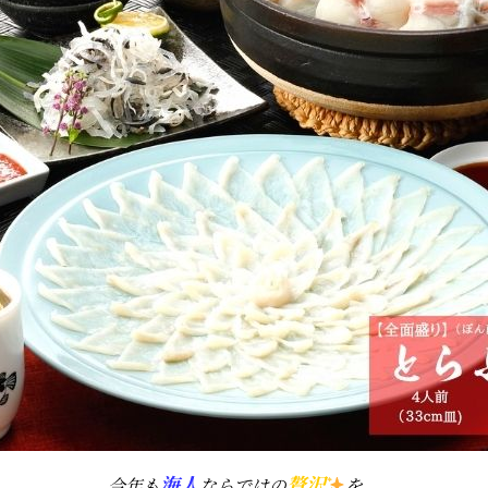
海人
贅沢
今年も
ならではの
を、