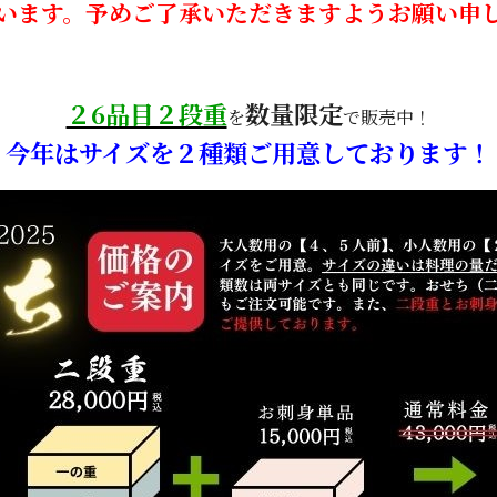
います。予めご了承いただきますようお願い申
２6品目２段重
数量限定
を
で販売中！
今年はサイズを２種類ご用意しております！