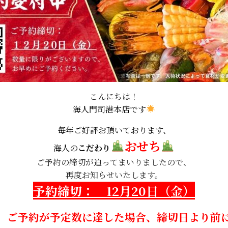
こんにちは！
海人門司港本店です
毎年ご好評お頂いております、
おせち
海人の
こだわり
ご予約の締切が迫ってまいりましたので、
再度お知らせいたします。
予約締切： 12月20日（金）
、ご予約が予定数に達した場合、
締切日より前