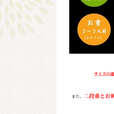
サイズの
二段重とお
また、