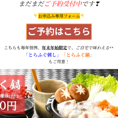
まだまだ
ご予約受付中
です
❣
お申込み専用フォーム
こちらも毎年恒例、
年末年始限定
で、
ご自宅で味わえる
「とらふぐ刺し」
「とらふぐ鍋」
もご用意！