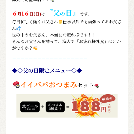
『父
日
』
６
1６
の
月
日(日)
は
です。
毎日忙しく働くお父さん
仕事以外でも頑張ってるお父さ
ん
世の中のお父さん、本当にお疲れ様です！！
そんなお父さんを誘って、海人で「お疲れ様外食」はいか
がですか？
－－－－－－－－－－－－－－－－－－
◆◇父の日限定メニュー◇◆
イイパパおつまみ
セット