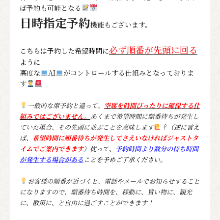
ば予約も可能となる
日時指定予約
機能もございます。
必ず順番が先頭に回る
こちらは予約した希望時間に
ように
高度な
AI
がコントロールする仕組みとなっておりま
す
一般的な席予約と違って、
空席を時間ぴったりに確保する仕
組みではございません。
あくまで希望時間に順番待ちが発生し
ていた場合、その先頭に並ぶことを意味します
‍♀
（逆に言え
ば、
希望時間に順番待ちが発生してさえいなければジャストタ
イムでご案内できます
）従って、
予約時間より数分の待ち時間
が発生する場合がある
ことを予めご了承ください。
お客様の順番が近づくと、電話やメールでお知らせすること
になりますので、順番待ち時間を、移動に、買い物に、観光
に、散策に、と自由に過ごすことができます！