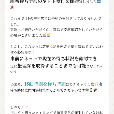
順番待ち予約のネット受付を開始
致しました
これまで１Fの寿司店では予約の受付をしておりませんで
した。
実際にご来店いただくか、電話で空席確認をしていただく
必要がございました
しかし、これからは店舗に足を運ぶ必要も電話で問い合わ
せる必要もなく、
事前にネットで現在の待ち状況を確認でき
、
整理券を取得することまでも可能
更に
となったの
です！
移動時間を待ち時間
つまり、
にできちゃうし
待ち時間に
門司港散策なんかもできちゃいます
しかも
行こうと思ったタイミングで順番待ちが発生していなけれ