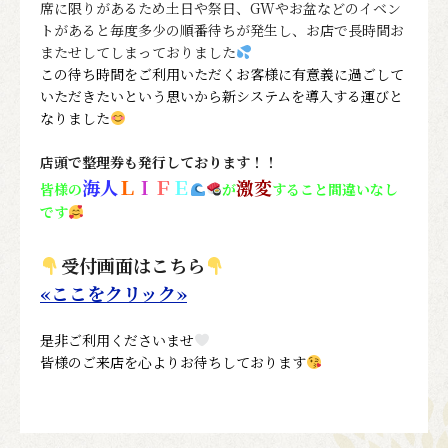
席に限りがあるため土日や祭日、GWやお盆などのイベン
トがあると毎度多少の順番待ちが発生し、お店で長時間お
またせしてしまっておりました
この待ち時間をご利用いただくお客様に有意義に過ごして
いただきたいという思いから新システムを導入する運びと
なりました
店頭で整理券も発行しております！！
海人
Ｌ
Ｉ
Ｆ
Ｅ
激変
皆様の
が
すること間違いなし
です
受付画面はこちら
«ここをクリック»
是非ご利用くださいませ
皆様のご来店を心よりお待ちしております