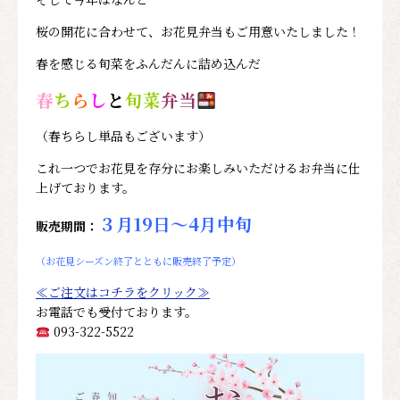
桜の開花に合わせて、お花見弁当もご用意いたしました！
春を感じる旬菜をふんだんに詰め込んだ
春
ち
ら
し
と
旬菜
弁当
（春ちらし単品もございます）
これ一つでお花見を存分にお楽しみいただけるお弁当に仕
上げております。
３月19日～4月中旬
販売期間：
（お花見シーズン終了とともに販売終了予定）
≪ご注文はコチラをクリック≫
お電話でも受付ております。
093-322-5522