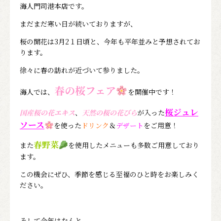
海人門司港本店です。
まだまだ寒い日が続いておりますが、
桜の開花は3月2１日頃と、今年も平年並みと予想されてお
ります。
徐々に春の訪れが近づいて参りました。
春の桜フェア
海人では、
を開催中です！
桜ジュレ
国産桜の花エキス
、
天然の桜の花びら
が入った
ソース
を使った
ドリンク
＆
デザート
をご用意！
春野菜
また
を使用したメニューも多数ご用意しており
ます。
この機会にぜひ、季節を感じる至福のひと時をお楽しみく
ださい。
そして今年はなんと