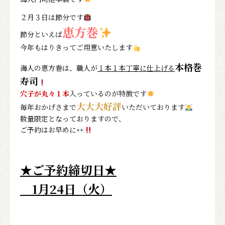
２月３日は節分です
恵方巻
節分といえば
今年もはりきってご用意いたします
本格巻
海人の恵方巻は、職人が
１本１本丁寧に仕上げる
寿司
穴子が丸々１本
入っているのが特徴です
大大大好評
毎年おかげさまで
いただいております
数量限定となっておりますので、
ご予約はお早めに
★ご予約締切日★
1月24日（火）