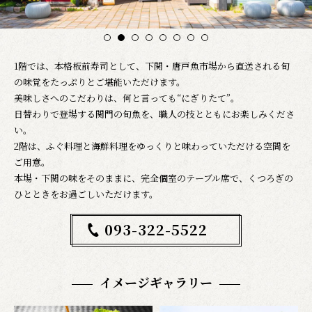
1
2
3
4
5
6
7
8
1階では、本格板前寿司として、下関・唐戸魚市場から直送される旬
の味覚をたっぷりとご堪能いただけます。
美味しさへのこだわりは、何と言っても“にぎりたて”。
日替わりで登場する関門の旬魚を、職人の技とともにお楽しみくださ
い。
2階は、ふぐ料理と海鮮料理をゆっくりと味わっていただける空間を
ご用意。
本場・下関の味をそのままに、完全個室のテーブル席で、くつろぎの
ひとときをお過ごしいただけます。
093-322-5522
イメージギャラリー