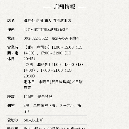
店舗情報
店名
海鮮処 寿司 海人 門司港本店
住所
北九州市門司区港町3番3号
電話
093-322-5522 ※2階のみ予約可
営業時
【1階 寿司処】11:00 – 15:00（LO
間・定
14:30）、17:00 – 21:00（LO
休日
20:45）
【2階 海鮮処】11:00 – 15:00（LO
14:00）、17:00 – 21:00（LO
20:30）
定休日：水曜日(祭日は営業)／日曜
営業
座数
146席 完全禁煙
個室
2階 全席個室（畳、テーブル、椅
子）
貸切り
50人以上可
駐車場
海人の横にある3号線挟んで真向かい