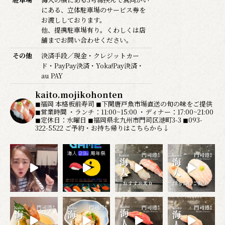
にある、立体駐車場のサービス券を
お渡ししております。
他、提携駐車場有り。くわしくは店
舗までお問い合わせください。
その他
決済手段／現金・クレジットカー
ド・PayPay決済・Yoka!Pay決済・
au PAY
kaito.mojikohonten
◼︎福岡 本格板前寿司
◼︎下関唐戸魚市場直送の旬の味をご提供
◼︎営業時間
・ランチ：11:00~15:00
・ディナー：17:00~21:00
◼︎定休日：水曜日
◼︎福岡県北九州市門司区港町3-3
◼︎093-
322-5522
ご予約・お持ち帰りはこちらから↓