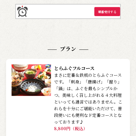
順番受付する
プラン
とらふぐフルコース
まさに定番＆鉄板のとらふぐコース
です。「刺身」「唐揚げ」「握り」
「鍋」は、ふぐを最もシンプルか
つ、美味しく召し上がれる４大料理
といっても過言ではありません。こ
れらを十分にご堪能いただけて、普
段使いにも便利なド定番コースとな
っております♪
8,800円（税込）