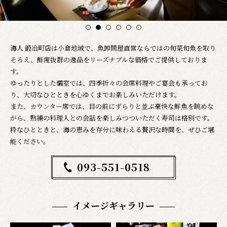
1
2
3
4
5
6
海人 鍛冶町店は小倉地域で、魚卸問屋直営ならではの旬菜旬魚を取り
そろえ、鮮度抜群の逸品をリーズナブルな価格でご提供しておりま
す。
ゆったりとした個室では、四季折々の会席料理やご宴会も承ってお
り、大切なひとときを心ゆくまでお楽しみいただけます。
また、カウンター席では、目の前にずらりと並ぶ豪快な鮮魚を眺めな
がら、熟練の料理人との会話を楽しみつついただく寿司は格別です。
粋なひとときと、海の恵みを存分に味わえる贅沢な時間を、ぜひご堪
能ください。
093-551-0518
イメージギャラリー