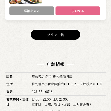
詳細を見る
予約する
プラン一覧
店舗情報
店名
旬菜旬魚 寿司 海人 鍛冶町店
住所
北九州市小倉北区鍛冶町１－２－２坪根ビル１Ｆ
電話
093-551-0518
営業時間・定休
17:00 – 22:00（LO 21:30）
日
定休日：日曜、祝日（お盆、正月休み有）