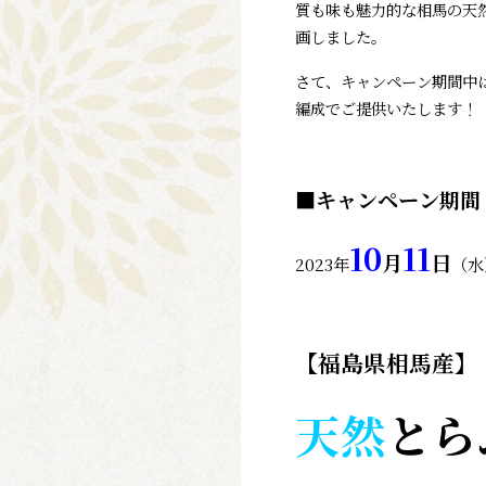
質も味も魅力的な相馬の天
画しました。
さて、キャンペーン期間中
編成でご提供いたします！
■キャンペーン期間
10
11
月
日
2023年
（水
【福島県相馬産】
天然
とら