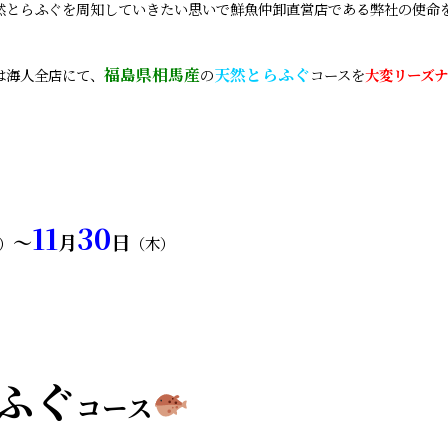
然とらふぐを周知していきたい思いで鮮魚仲卸直営店である弊社の使命
福島県相馬産
天然とらふぐ
は海人全店にて、
の
コースを
大変リーズナ
11
30
～
月
日
）
（木）
ふぐ
コース