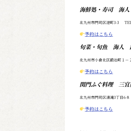
海鮮処・寿司 海人
北九州市門司区港町3-3 TEL:09
予約はこちら
旬菜・旬魚 海人 
北九州市小倉北区鍛冶町１－２－２ 
予約はこちら
関門ふぐ料理 三宜楼
北九州市門司区清滝3丁目6-8 TEL
予約はこちら