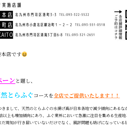
港本店です
ペーン
と題し、
天然とらふぐ
コース
を
全店でご提供いたします！！
つきまして、
天然のとらふぐの水揚げ高が日本各地で減少傾向にあるな
0倍以上も増加傾向にあり、ふぐ業界において急激に注目を集める生産地
まだ周知が行き届いていないだけでなく、風評問題も妨げになっている