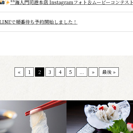
**海人門司港本店 Instagramフォト＆ムービーコンテス
LINEで順番待ち予約開始しました！
«
1
2
3
4
5
...
»
最後 »